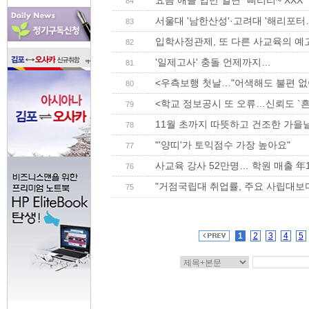
요즘 애들 입만 열면 “삐리리~ XXX”
84
서울대 '남한산성'·고려대 '해리포터…
83
입학사정관제, 또 다른 사교육의 예
82
'일제고사' 충돌 언제까지…
81
<우측보행 첫날…"어색해도 불편 없
80
<학교 정보공시 또 오류…신뢰도 `흔
79
11월 초까지 따뜻하고 건조한 가을
78
"'양띠'가 토익점수 가장 높아요"
77
사교육 강사 52만명… 학원 매출 年
76
"거점국립대 취업률, 주요 사립대보
75
1
2
3
4
5