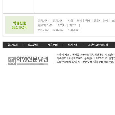
전체기사
전체기사
사회
경제
국제
문화/
연예
스
생활
전체지역보기
지역1
지역2
인재개발
정책개발
사회개발