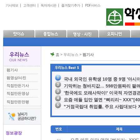
본
메
하
기사제보
고객센터
독자게시판
즐겨찾기추가
PDF서비스
문
인
위
으
메
메
로
뉴
뉴
바
로
로
로
바
바
가
로
로
기
가
가
기
기
홈 > 우리뉴스 >
펌기사
펌기사
펌영상/사진
국내 외국인 유학생 10명 중 9명 '아시아계
직접만든기사
기막히는 청바지값… 598만원짜리 팔려[2
'한국에도 모래사막이!' 이국적 자연경관에 
직접만든영상
요즘 애들 입만 열면 “삐리리~ XXX”[40
직접만든만평
"거점국립대 취업률, 주요 사립대보다 저조
정보광장