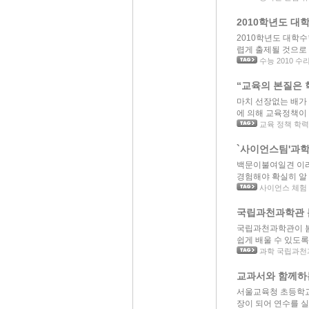
2010학년도 대
2010학년도 대학
렵게 출제될 것으로 
수능 2010 수
“교육의 본질은
마치 선장없는 배가
에 의해 교육정책이 
교육 정책 학
`사이언스팀'과
백문이불여일견 이라
경험해야 확실히 알 수
사이언스 체험
국립과천과학관 
국립과천과학관이 봄
쉽게 배울 수 있도록 
과학 국립과천
교과서와 함께하
서울교육청 초등학교
장이 되어 연수를 실시