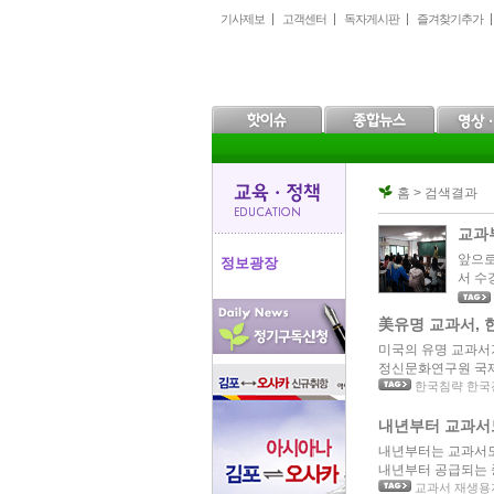
본
메
하
기사제보
고객센터
독자게시판
즐겨찾기추가
문
인
위
으
메
메
로
뉴
뉴
바
로
로
로
바
바
가
로
로
기
가
가
기
기
홈 > 검색결과
교과
앞으로
정보광장
서 수
美유명 교과서, 
미국의 유명 교과서
정신문화연구원 국제
한국침략 한국
내년부터 교과서
내년부터는 교과서도
내년부터 공급되는 중
교과서 재생용