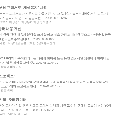
부터 교과서도 ‘재생용지’ 사용
터는 교과서도 재생용지로 만들어진다. 교육과학기술부는 2007 개정 교육과정
라 개발되어 내년부터 공급되는 ...
2009-08-31 12:07
교과서 재생종이 재생용지 재생 정책연구
한국 내용 개선
가 한국 관련 내용의 분량을 크게 늘리고 서술 관점도 개선한 것으로 나타났다. 한국
한국문화홍보센터(소...
2009-08-20 10:59
서 한국내용개선 일본 국제한국문화홍보센터
art Kang의 가족여행기 늘 다람쥐 쳇바퀴 도는 듯한 일상적인 생활에서 벗어나고
게 넓은 세상을 보여 주...
2009-05-21 04:39
팁 학생증 비행기값
 프로젝트!
 안병만)의 미래경쟁력 강화정책의 12대 중점과제 중의 하나는 교육경쟁력 강화
 고교다양화 프로젝트 현장 ...
2009-05-06 13:43
 진로 학비
류시화- 오래된미래
 국어 교사가 직접 엮은 책으로 교과서 속 대표 시인 20인의 생애와 그들이 남긴 80여
책. 또한 대표 시인들...
2009-04-06 15:02
류시화 오래된미래 도서