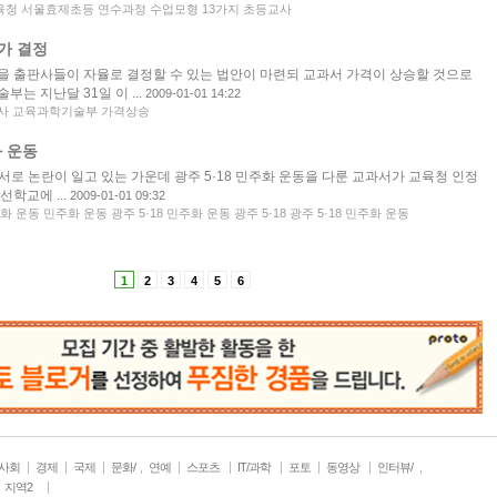
청 서울효제초등 연수과정 수업모형 13가지 초등교사
가 결정
을 출판사들이 자율로 결정할 수 있는 법안이 마련되 교과서 가격이 상승할 것으로
는 지난달 31일 이 ...
2009-01-01 14:22
사 교육과학기술부 가격상승
화 운동
로 논란이 일고 있는 가운데 광주 5·18 민주화 운동을 다룬 교과서가 교육청 인정
학교에 ...
2009-01-01 09:32
주화 운동 민주화 운동 광주 5·18 민주화 운동 광주 5·18 광주 5·18 민주화 운동
1
2
3
4
5
6
사회
경제
국제
문화/
연예
스포츠
IT/과학
포토
동영상
인터뷰/
생활
취재
지역2