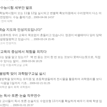
학수능시험 세부안 발표
수학능력시험이 오는 11월 12일 실시되고 변별력 확보차원에서 수리영역이 다소 어
전망된다. 수능 출제기관...
2009-04-06 14:57
리 언어 대학
 학습 지도와 인성지도입니다”
 표류하듯 우리 교육이 목표없이 흔들리고 있습니다. 정권이 바뀔때마다 당리 당략
갈팡질팡하고 있습니다. ...
2009-03-24 15:45
력고사 인성지도
학교육의 중심에서 체험을 외치다
는 말을 알고 있는가? 백 번 듣는 것이 한 번 보는 것보다 못하다는뜻으로, 직접
 있다는 말이...
2009-03-06 18:29
 수업 이동과학교실 교육
봄방학 맞이 과학탐구교실 실시
방학을 맞이하는 유치원 및 초등학생들에게 전시물을 활용하여 과학원리를 보다
다음달 1일까지 기초...
2009-02-21 01:25
과학관 물리 화학 과학원리
는 독서·토론·논술 직무연수
 교사들이 독서·토론·논술지도 수업모형 13가지를 확실하게 배우기 위해 학생 입
한다. ...
2009-01-01 20:37