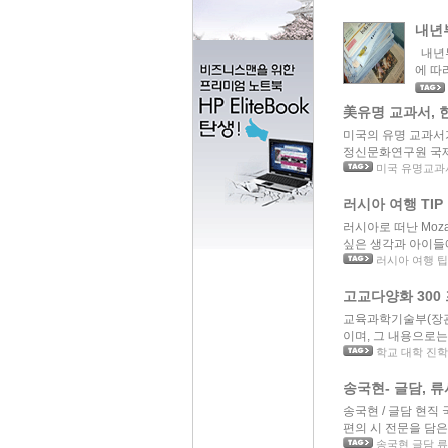
내년
내년부
에 따
美유명 교과서, 
미국의 유명 교과서
정신문화연구원 국제
미국 유명교과
러시아 여행 TIP
러시아로 떠난 Moz
싶은 생각과 아이들에
러시아 여행 
고교다양화 300
교육과학기술부(장관
이며, 그 내용으로는
학교 대학 진학
송국현- 글담, 
송국현 / 글담 현직
편의 시 전문을 담은 
송국현 글담 