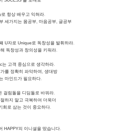
 SUCESS 를 토대로
dy로 항상 배우고 익혀라.
 세가지는 몸공부, 마음공부, 글공부
째 U자로 Unique로 독창성을 발휘하라.
해 독창성과 창의성을 키워라.
ntric는 고객 중심으로 생각하라.
가를 정확히 파악하여, 생대방
는 마인드가 필요하다.
one은 걸림돌을 디딤돌로 바꿔라.
좌절하지 말고 극복하여 더욱더
 기회로 삼는 것이 중요하다.
어 HAPPY의 이니셜을 땄습니다.