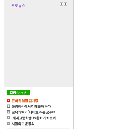
포토뉴스
큰바위 얼굴 김대중
화랑정신에서 미래를 배운다
교육개혁의 `나비효과'를 꿈꾸며
`세계고등학생UN총회'개최로 하...
시골학교 운동회