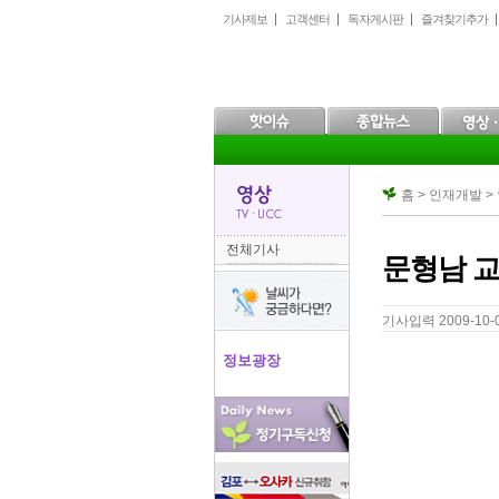
본
메
하
기사제보
고객센터
독자게시판
즐겨찾기추가
문
인
위
으
메
메
로
뉴
뉴
바
로
로
로
바
바
가
로
로
기
가
가
기
기
홈 > 인재개발 
전체기사
문형남 교
기사입력 2009-10-08
정보광장