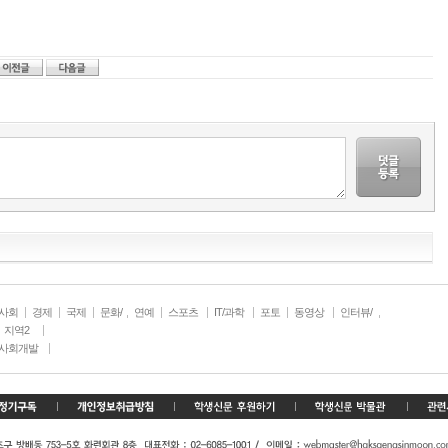
사회
경제
국제
문화/
연예
스포츠
IT/과학
포토
동영상
인터뷰/
생활
취재
지역2
사회개발