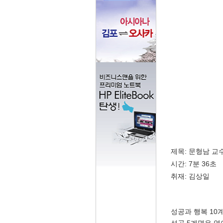
제목: 문형남 교
시간: 7분 36초
취재: 김상일
성공과 행복 10